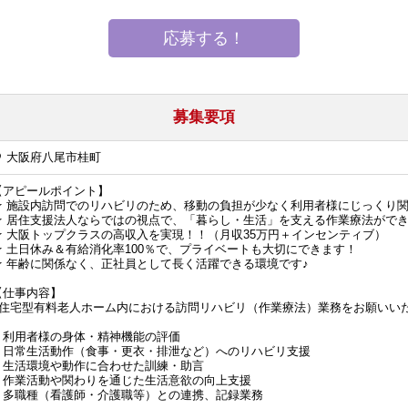
応募する！
募集要項
大阪府八尾市桂町
【アピールポイント】
★ 施設内訪問でのリハビリのため、移動の負担が少なく利用者様にじっくり
★ 居住支援法人ならではの視点で、「暮らし・生活」を支える作業療法がで
★ 大阪トップクラスの高収入を実現！！（月収35万円＋インセンティブ）
★ 土日休み＆有給消化率100％で、プライベートも大切にできます！
★ 年齢に関係なく、正社員として長く活躍できる環境です♪
【仕事内容】
■住宅型有料老人ホーム内における訪問リハビリ（作業療法）業務をお願いい
・利用者様の身体・精神機能の評価
・日常生活動作（食事・更衣・排泄など）へのリハビリ支援
・生活環境や動作に合わせた訓練・助言
・作業活動や関わりを通じた生活意欲の向上支援
・多職種（看護師・介護職等）との連携、記録業務