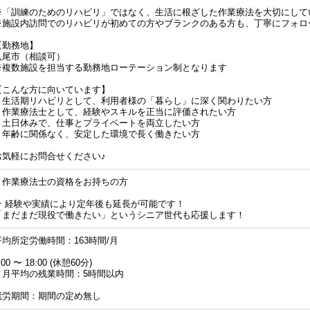
※「訓練のためのリハビリ」ではなく、生活に根ざした作業療法を大切にして
※施設内訪問でのリハビリが初めての方やブランクのある方も、丁寧にフォロ
【勤務地】
八尾市（相談可）
※複数施設を担当する勤務地ローテーション制となります
【こんな方に向いています】
・生活期リハビリとして、利用者様の「暮らし」に深く関わりたい方
・作業療法士として、経験やスキルを正当に評価されたい方
・土日休みで、仕事とプライベートを両立したい方
・年齢に関係なく、安定した環境で長く働きたい方
お気軽にお問合せください♪
・作業療法士の資格をお持ちの方
★ 経験や実績により定年後も延長が可能です！
「まだまだ現役で働きたい」というシニア世代も応援します！
平均所定労働時間：163時間/月
:00 〜 18:00 (休憩60分)
・月平均の残業時間：5時間以内
就労期間：期間の定め無し