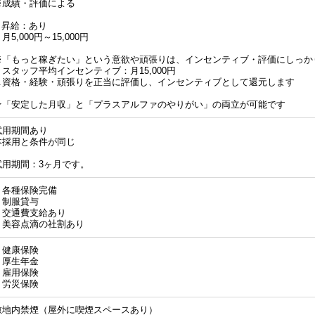
※成績・評価による
■ 昇給：あり
月5,000円～15,000円
※「もっと稼ぎたい」という意欲や頑張りは、インセンティブ・評価にしっか
・スタッフ平均インセンティブ：月15,000円
∟資格・経験・頑張りを正当に評価し、インセンティブとして還元します
★「安定した月収」と「プラスアルファのやりがい」の両立が可能です
試用期間あり
本採用と条件が同じ
試用期間：3ヶ月です。
・各種保険完備
・制服貸与
・交通費支給あり
・美容点滴の社割あり
・健康保険
・厚生年金
・雇用保険
・労災保険
敷地内禁煙（屋外に喫煙スペースあり）