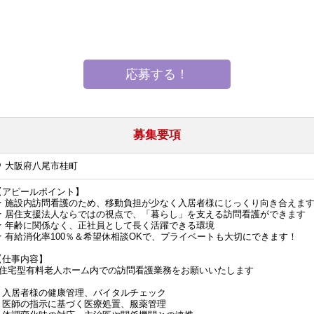
応募する！
募集要項
大阪府八尾市桂町
【アピールポイント】
★ 施設内訪問看護のため、移動負担が少なく入居者様にじっくり向き合えま
★ 居住支援法人ならではの視点で、「暮らし」を支える訪問看護ができます
★ 年齢に関係なく、正社員として長く活躍できる環境
★ 有給消化率100％＆希望休相談OKで、プライベートも大切にできます！
【仕事内容】
■住宅型有料老人ホーム内での訪問看護業務をお願いいたします
・入居者様の健康管理、バイタルチェック
・医師の指示に基づく医療処置、服薬管理