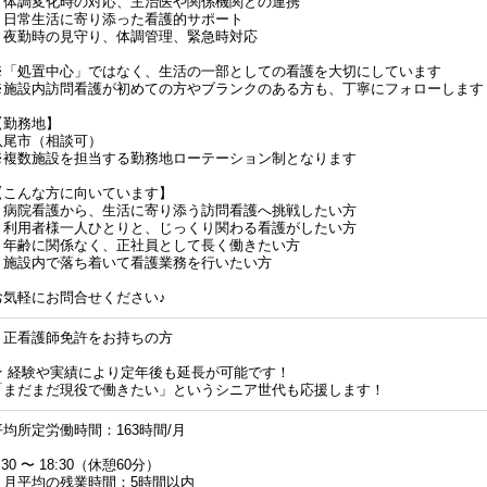
・体調変化時の対応、主治医や関係機関との連携
・日常生活に寄り添った看護的サポート
・夜勤時の見守り、体調管理、緊急時対応
※「処置中心」ではなく、生活の一部としての看護を大切にしています
※施設内訪問看護が初めての方やブランクのある方も、丁寧にフォローします
【勤務地】
八尾市（相談可）
※複数施設を担当する勤務地ローテーション制となります
【こんな方に向いています】
・病院看護から、生活に寄り添う訪問看護へ挑戦したい方
・利用者様一人ひとりと、じっくり関わる看護がしたい方
・年齢に関係なく、正社員として長く働きたい方
・施設内で落ち着いて看護業務を行いたい方
お気軽にお問合せください♪
・正看護師免許をお持ちの方
★ 経験や実績により定年後も延長が可能です！
「まだまだ現役で働きたい」というシニア世代も応援します！
平均所定労働時間：163時間/月
:30 〜 18:30（休憩60分）
・月平均の残業時間：5時間以内