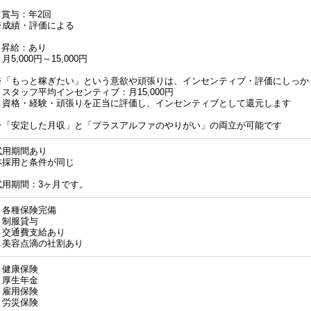
■ 賞与：年2回
※成績・評価による
■ 昇給：あり
月5,000円～15,000円
※「もっと稼ぎたい」という意欲や頑張りは、インセンティブ・評価にしっか
・スタッフ平均インセンティブ：月15,000円
∟資格・経験・頑張りを正当に評価し、インセンティブとして還元します
★「安定した月収」と「プラスアルファのやりがい」の両立が可能です
試用期間あり
本採用と条件が同じ
試用期間：3ヶ月です。
・各種保険完備
・制服貸与
・交通費支給あり
・美容点滴の社割あり
・健康保険
・厚生年金
・雇用保険
・労災保険